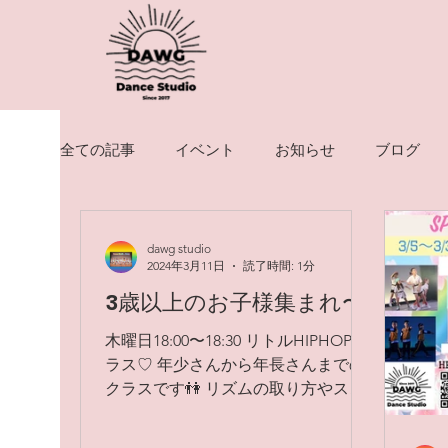
全ての記事
イベント
お知らせ
ブログ
dawg studio
2024年3月11日
読了時間: 1分
3歳以上のお子様集まれ〜
木曜日18:00〜18:30 リトルHIPHOPク
ラス♡ 年少さんから年長さんまでの
クラスです👫 リズムの取り方やスキ
ップなどのステップを1からゆっくり
やっていきます✨ お仕事終わりのマ