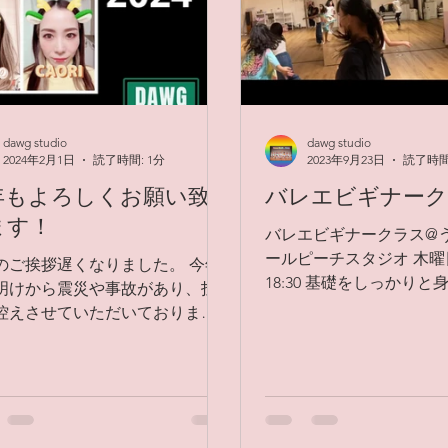
dawg studio
dawg studio
2024年2月1日
読了時間: 1分
2023年9月23日
読了時間:
年もよろしくお願い致
バレエビギナー
ます！
バレエビギナークラス@
ールピーチスタジオ 木曜日1
のご挨拶遅くなりました。 今年
18:30 基礎をしっかり
明けから震災や事故があり、投
ラスです。 コツコツと
控えさせていただいておりまし
果がしっかりと出始めてき
 あっという間に2024年も1ヶ月が
小学1年生〜5年生が在籍
した😱 Studio-Dawgは、2024
す。 10/15までお得な
月4日の発表会から始動です！ 年
行なっています。...
を通し...