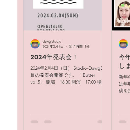
dawg studio
2024年2月1日
読了時間: 1分
2024年発表会！
今
し
2024年2月4日（日） Studio-Dawg5回
目の発表会開催です。 「Butter
新年
vol.5」 開場 16:30 開演 17:00 場
は年
所 吉野町市民プラザホール 入場料
稿を
無料 コロナ禍を経て、成長した子供
た。
達の輝く姿を見れるのが楽しみで
過ぎま
す！...
年2
末年始