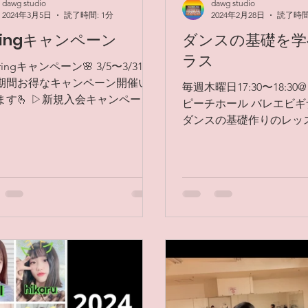
dawg studio
dawg studio
2024年3月5日
読了時間: 1分
2024年2月28日
読了時間:
ringキャンペーン
ダンスの基礎を学
ラス
pringキャンペーン🌸 3/5〜3/31ま
期間お得なキャンペーン開催い
毎週木曜日17:30〜18:3
ます🫰 ▷新規入会キャンペーン
ピーチホール バレエビ
・体験料1回500円→無料 ・入会金
ダンスの基礎作りのレッ
00円→無料 ※体験レッスンご受講
バーレッスンからピルエ
1週間以内にご入会の方に限りま
転）、ジャンプ、ステッ
.
するクラスです。 自分
わからないけど、皆んな
積み上げた結果がしっかり