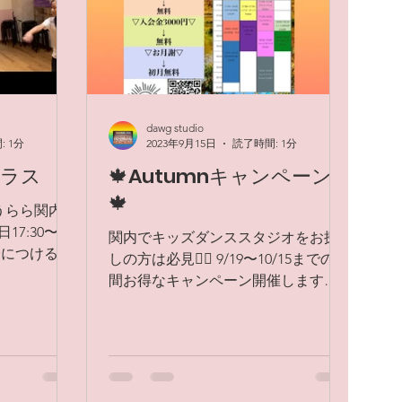
dawg studio
 1分
2023年9月15日
読了時間: 1分
クラス
🍁Autumnキャンペーン
🍁
うらら関内ホ
7:30〜
関内でキッズダンススタジオをお探
と身につけるク
しの方は必見🙆‍♀️ 9/19〜10/15までの期
積み上げた成
間お得なキャンペーン開催します🙌
ました😊
🌾お得なキャンペーン🌾 ①体験料1回
していま
500円→無料 ②入会金3000円→無料
キャンペーンも
③お月謝→初月無料...