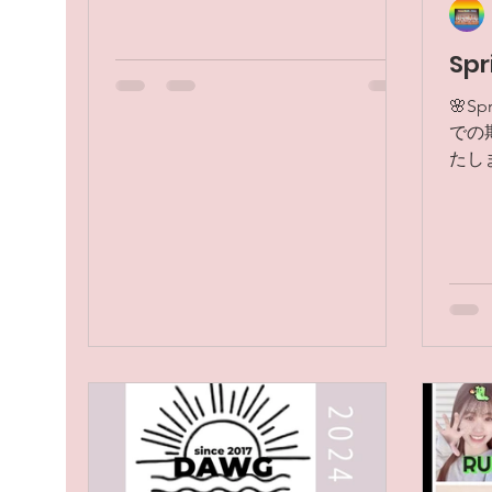
マさんも送り迎えしやすい時間帯で
す😄 横浜でリトルが通えるダンスス
Sp
タジオ❗️...
🌸S
での
たし
◁ 
30
から
す。..