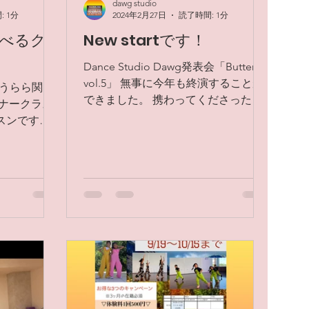
dawg studio
 1分
2024年2月27日
読了時間: 1分
べるク
New startです！
Dance Studio Dawg発表会「Butter
vol.5」 無事に今年も終演することが
0@うらら関内
できました。 携わってくださった全
ギナークラス
ての方に感謝しかありません。 皆ん
スンです。
な新たなステージへと進み出してい
ット（回
ます！😄 子供達はあっという間に大
プの練習を
きくなるものですね、、、 また、
ではなかなか
Next...
こつこつと
身に付い...