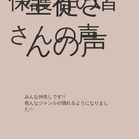
​生徒さ
保護者の皆
さんの声
んの声
みんな仲良しです!!
色んなジャンルが踊れるようになりまし
た!!