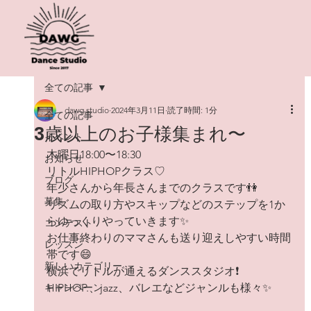
全ての記事
dawg studio
2024年3月11日
読了時間: 1分
全ての記事
3歳以上のお子様集まれ〜
イベント
木曜日18:00〜18:30
お知らせ
リトルHIPHOPクラス♡
ブログ
年少さんから年長さんまでのクラスです👫
募集
リズムの取り方やスキップなどのステップを1か
らゆっくりやっていきます✨
コンテスト
お仕事終わりのママさんも送り迎えしやすい時間
レッスン
帯です😄
新しいカテゴリー
横浜でリトルが通えるダンススタジオ❗️
キャンペーン
HIPHOP.、jazz、バレエなどジャンルも様々✨