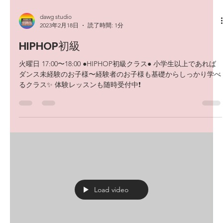
dawg studio
2023年2月18日
読了時間: 1分
HIPHOP初級
火曜日 17:00〜18:00 ●HIPHOP初級クラス● 小学生以上であれば
ダンス未経験のお子様〜経験者のお子様も基礎からしっかり学べ
るクラス✨ 体験レッスンも随時受付中❗