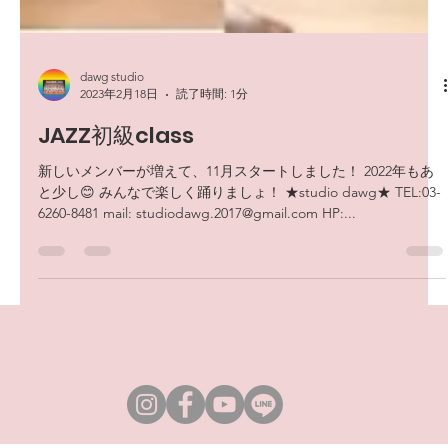
dawg studio
2023年2月18日
読了時間: 1分
JAZZ初級class
新しいメンバーが増えて、11月スタートしました！ 2022年もあ
と少し😊 みんなで楽しく踊りましょ！ ★studio dawg★ TEL:03-
6260-8481 mail: studiodawg.2017@gmail.com HP:...