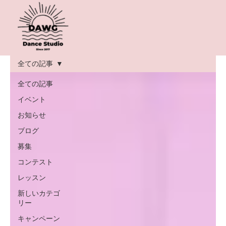
全ての記事
全ての記事
イベント
お知らせ
ブログ
募集
コンテスト
レッスン
新しいカテゴ
リー
キャンペーン