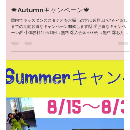
dawg studio
2023年9月15日
読了時間: 1分
🍁Autumnキャンペーン🍁
関内でキッズダンススタジオをお探しの方は必見🙆‍♀️ 9/19〜10/15
までの期間お得なキャンペーン開催します🙌 🌾お得なキャンペ
ーン🌾 ①体験料1回500円→無料 ②入会金3000円→無料 ③お月謝
→初月無料...