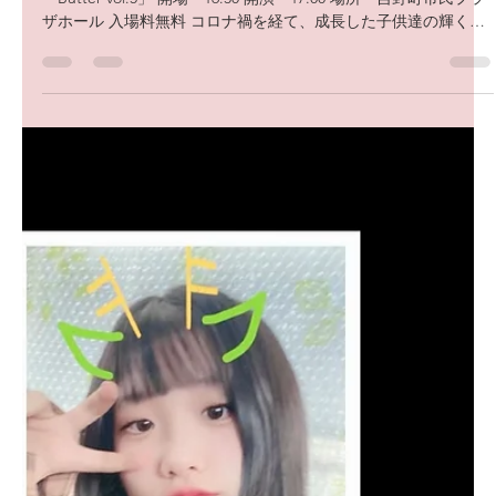
dawg studio
2024年2月1日
読了時間: 1分
2024年発表会！
2024年2月4日（日） Studio-Dawg5回目の発表会開催です。
「Butter vol.5」 開場 16:30 開演 17:00 場所 吉野町市民プラ
ザホール 入場料無料 コロナ禍を経て、成長した子供達の輝く姿
を見れるのが楽しみです！...