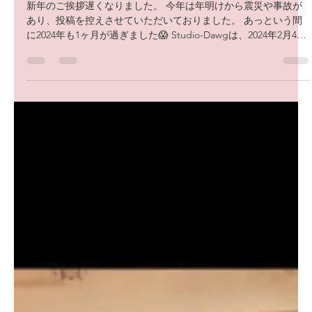
dawg studio
2024年2月1日
読了時間: 1分
今年もよろしくお願い致します！
新年のご挨拶遅くなりました。 今年は年明けから震災や事故が
あり、投稿を控えさせていただいておりました。 あっという間
に2024年も1ヶ月が過ぎました😱 Studio-Dawgは、2024年2月4日
の発表会から始動です！ 年末年始を通し...