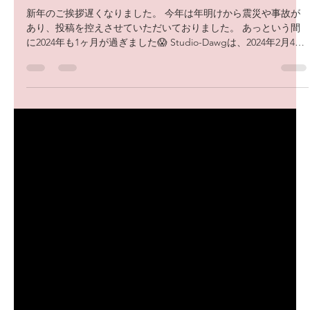
2024年2月1日
読了時間: 1分
今年もよろしくお願い致します！
新年のご挨拶遅くなりました。 今年は年明けから震災や事故が
あり、投稿を控えさせていただいておりました。 あっという間
に2024年も1ヶ月が過ぎました😱 Studio-Dawgは、2024年2月4日
の発表会から始動です！ 年末年始を通し...