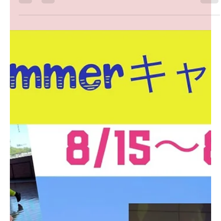
🍁Autumnキャンペーン🍁
関内でキッズダンススタジオをお探しの方は必見🙆‍♀️ 9/19〜10/15
までの期間お得なキャンペーン開催します🙌 🌾お得なキャンペ
ーン🌾 ①体験料1回500円→無料 ②入会金3000円→無料 ③お月謝
→初月無料...